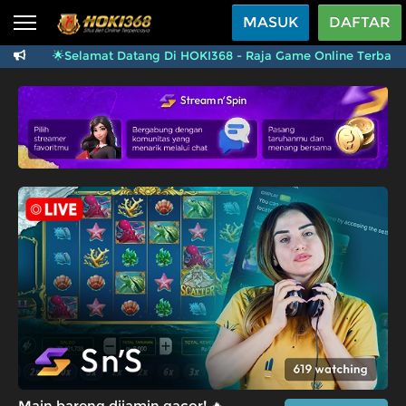
Beranda
MASUK
DAFTAR
🌟Selamat Datang Di HOKI368 - Raja Game Online Terbaik D
Sports
BARU
PROMO
Live Casino
BARU
IDNPoker
BARU
Slots
PROMO
IDNLIVE
BARU
Stream N Spin
Arcade
PROMO
Table Games
Lottery
BARU
PROMO
IDNRaffle
Main bareng dijamin gacor! 🔥